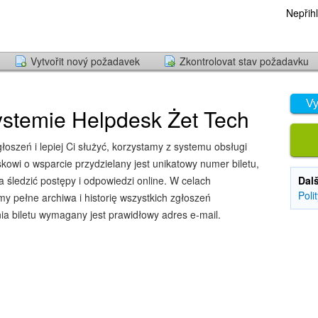
Nepřihl
Vytvořit nový požadavek
Zkontrolovat stav požadavku
Vy
stemie Helpdesk Żet Tech
oszeń i lepiej Ci służyć, korzystamy z systemu obsługi
owi o wsparcie przydzielany jest unikatowy numer biletu,
śledzić postępy i odpowiedzi online. W celach
Dal
Poli
y pełne archiwa i historię wszystkich zgłoszeń
ia biletu wymagany jest prawidłowy adres e-mail.