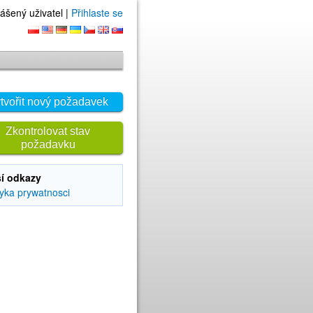
ášený uživatel |
Přihlaste se
tvořit nový požadavek
Zkontrolovat stav
požadavku
ší odkazy
tyka prywatnosci