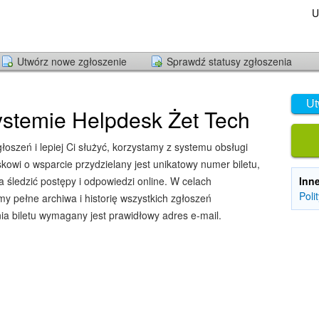
U
Utwórz nowe zgłoszenie
Sprawdź statusy zgłoszenia
Ut
stemie Helpdesk Żet Tech
oszeń i lepiej Ci służyć, korzystamy z systemu obsługi
owi o wsparcie przydzielany jest unikatowy numer biletu,
śledzić postępy i odpowiedzi online. W celach
Inn
Poli
y pełne archiwa i historię wszystkich zgłoszeń
ia biletu wymagany jest prawidłowy adres e-mail.