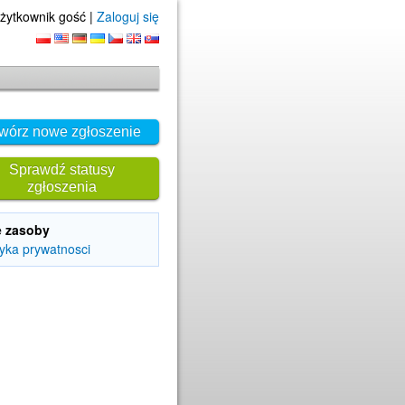
żytkownik gość |
Zaloguj się
wórz nowe zgłoszenie
Sprawdź statusy
zgłoszenia
e zasoby
tyka prywatnosci