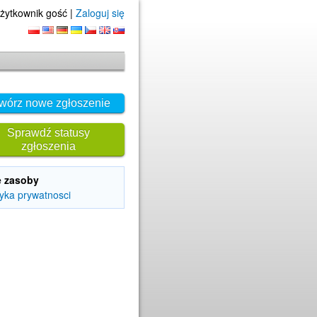
żytkownik gość |
Zaloguj się
wórz nowe zgłoszenie
Sprawdź statusy
zgłoszenia
e zasoby
tyka prywatnosci