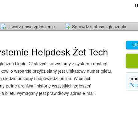
U
Utwórz nowe zgłoszenie
Sprawdź statusy zgłoszenia
Ut
stemie Helpdesk Żet Tech
oszeń i lepiej Ci służyć, korzystamy z systemu obsługi
owi o wsparcie przydzielany jest unikatowy numer biletu,
śledzić postępy i odpowiedzi online. W celach
Inn
Poli
y pełne archiwa i historię wszystkich zgłoszeń
ia biletu wymagany jest prawidłowy adres e-mail.