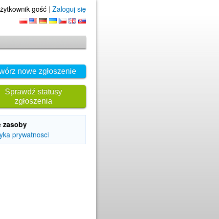
żytkownik gość |
Zaloguj się
wórz nowe zgłoszenie
Sprawdź statusy
zgłoszenia
e zasoby
tyka prywatnosci