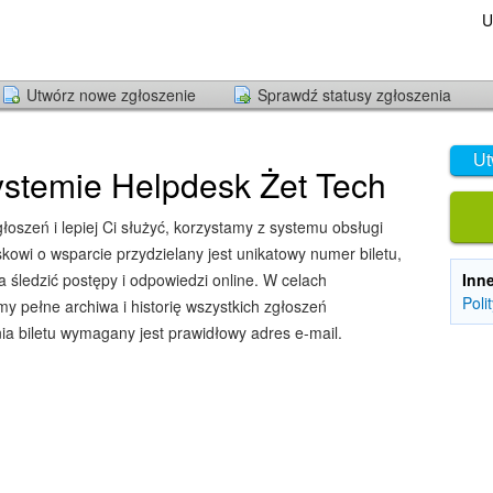
U
Utwórz nowe zgłoszenie
Sprawdź statusy zgłoszenia
Ut
stemie Helpdesk Żet Tech
oszeń i lepiej Ci służyć, korzystamy z systemu obsługi
owi o wsparcie przydzielany jest unikatowy numer biletu,
śledzić postępy i odpowiedzi online. W celach
Inn
Poli
y pełne archiwa i historię wszystkich zgłoszeń
ia biletu wymagany jest prawidłowy adres e-mail.