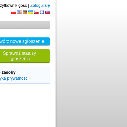
żytkownik gość |
Zaloguj się
wórz nowe zgłoszenie
Sprawdź statusy
zgłoszenia
e zasoby
tyka prywatnosci