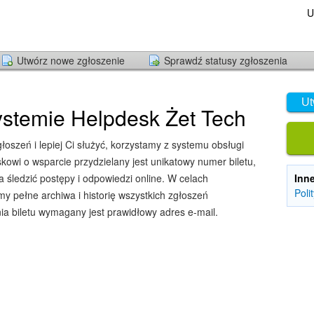
U
Utwórz nowe zgłoszenie
Sprawdź statusy zgłoszenia
Ut
stemie Helpdesk Żet Tech
oszeń i lepiej Ci służyć, korzystamy z systemu obsługi
owi o wsparcie przydzielany jest unikatowy numer biletu,
śledzić postępy i odpowiedzi online. W celach
Inn
Poli
y pełne archiwa i historię wszystkich zgłoszeń
ia biletu wymagany jest prawidłowy adres e-mail.