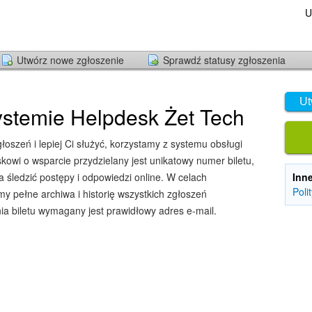
U
Utwórz nowe zgłoszenie
Sprawdź statusy zgłoszenia
Ut
stemie Helpdesk Żet Tech
oszeń i lepiej Ci służyć, korzystamy z systemu obsługi
owi o wsparcie przydzielany jest unikatowy numer biletu,
śledzić postępy i odpowiedzi online. W celach
Inn
Poli
y pełne archiwa i historię wszystkich zgłoszeń
ia biletu wymagany jest prawidłowy adres e-mail.