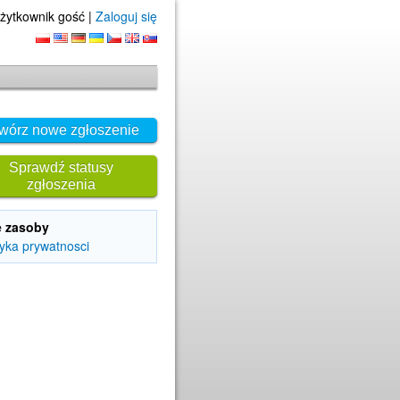
żytkownik gość |
Zaloguj się
wórz nowe zgłoszenie
Sprawdź statusy
zgłoszenia
e zasoby
tyka prywatnosci