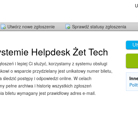
U
Utwórz nowe zgłoszenie
Sprawdź statusy zgłoszenia
Ut
stemie Helpdesk Żet Tech
oszeń i lepiej Ci służyć, korzystamy z systemu obsługi
owi o wsparcie przydzielany jest unikatowy numer biletu,
śledzić postępy i odpowiedzi online. W celach
Inn
Poli
y pełne archiwa i historię wszystkich zgłoszeń
ia biletu wymagany jest prawidłowy adres e-mail.