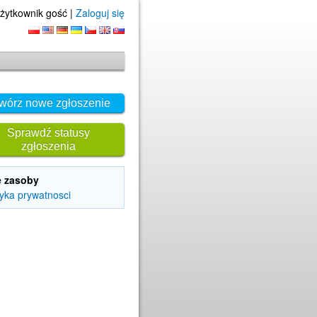
żytkownik gość |
Zaloguj się
wórz nowe zgłoszenie
Sprawdź statusy
zgłoszenia
e zasoby
tyka prywatnosci