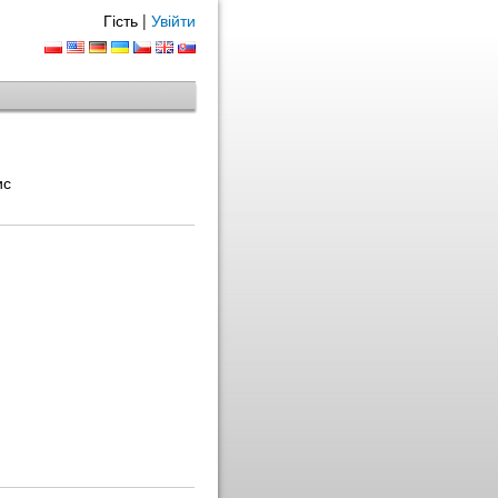
Гість |
Увійти
ис