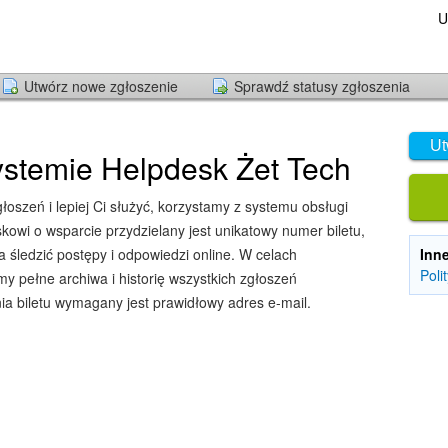
U
Utwórz nowe zgłoszenie
Sprawdź statusy zgłoszenia
Ut
stemie Helpdesk Żet Tech
oszeń i lepiej Ci służyć, korzystamy z systemu obsługi
owi o wsparcie przydzielany jest unikatowy numer biletu,
śledzić postępy i odpowiedzi online. W celach
Inn
Poli
y pełne archiwa i historię wszystkich zgłoszeń
ia biletu wymagany jest prawidłowy adres e-mail.