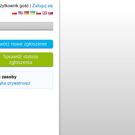
żytkownik gość |
Zaloguj się
wórz nowe zgłoszenie
Sprawdź statusy
zgłoszenia
e zasoby
tyka prywatnosci