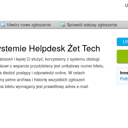
U
Utwórz nowe zgłoszenie
Sprawdź statusy zgłoszenia
Ut
stemie Helpdesk Żet Tech
oszeń i lepiej Ci służyć, korzystamy z systemu obsługi
owi o wsparcie przydzielany jest unikatowy numer biletu,
śledzić postępy i odpowiedzi online. W celach
Inn
Poli
y pełne archiwa i historię wszystkich zgłoszeń
ia biletu wymagany jest prawidłowy adres e-mail.