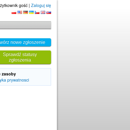
żytkownik gość |
Zaloguj się
wórz nowe zgłoszenie
Sprawdź statusy
zgłoszenia
e zasoby
tyka prywatnosci