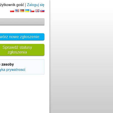
żytkownik gość |
Zaloguj się
wórz nowe zgłoszenie
Sprawdź statusy
zgłoszenia
e zasoby
tyka prywatnosci