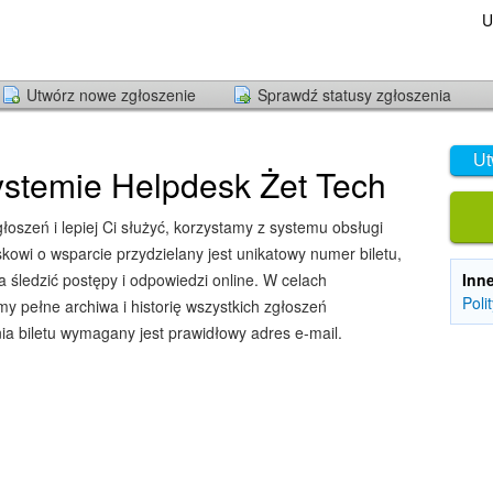
U
Utwórz nowe zgłoszenie
Sprawdź statusy zgłoszenia
Ut
stemie Helpdesk Żet Tech
oszeń i lepiej Ci służyć, korzystamy z systemu obsługi
owi o wsparcie przydzielany jest unikatowy numer biletu,
śledzić postępy i odpowiedzi online. W celach
Inn
Poli
y pełne archiwa i historię wszystkich zgłoszeń
ia biletu wymagany jest prawidłowy adres e-mail.