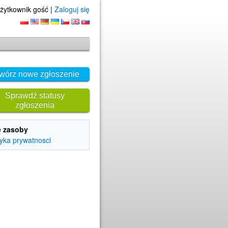
żytkownik gość |
Zaloguj się
wórz nowe zgłoszenie
Sprawdź statusy
zgłoszenia
e zasoby
tyka prywatnosci