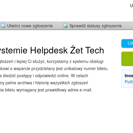
U
Utwórz nowe zgłoszenie
Sprawdź statusy zgłoszenia
Ut
stemie Helpdesk Żet Tech
oszeń i lepiej Ci służyć, korzystamy z systemu obsługi
owi o wsparcie przydzielany jest unikatowy numer biletu,
śledzić postępy i odpowiedzi online. W celach
Inn
Poli
y pełne archiwa i historię wszystkich zgłoszeń
ia biletu wymagany jest prawidłowy adres e-mail.