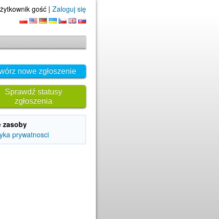
żytkownik gość |
Zaloguj się
wórz nowe zgłoszenie
Sprawdź statusy
zgłoszenia
e zasoby
tyka prywatnosci