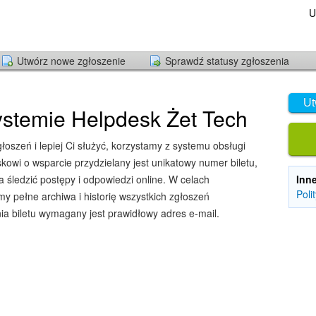
U
Utwórz nowe zgłoszenie
Sprawdź statusy zgłoszenia
Ut
stemie Helpdesk Żet Tech
oszeń i lepiej Ci służyć, korzystamy z systemu obsługi
owi o wsparcie przydzielany jest unikatowy numer biletu,
śledzić postępy i odpowiedzi online. W celach
Inn
Poli
y pełne archiwa i historię wszystkich zgłoszeń
ia biletu wymagany jest prawidłowy adres e-mail.