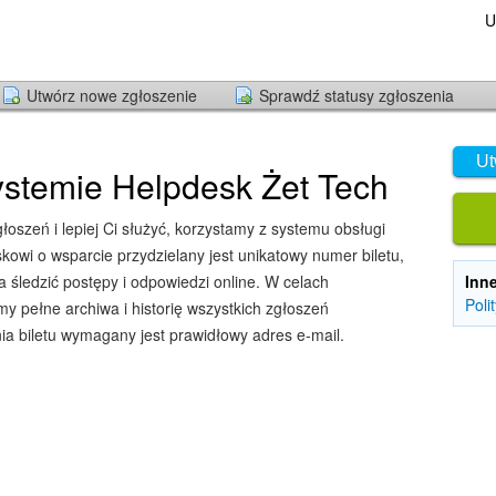
U
Utwórz nowe zgłoszenie
Sprawdź statusy zgłoszenia
Ut
stemie Helpdesk Żet Tech
oszeń i lepiej Ci służyć, korzystamy z systemu obsługi
owi o wsparcie przydzielany jest unikatowy numer biletu,
śledzić postępy i odpowiedzi online. W celach
Inn
Poli
y pełne archiwa i historię wszystkich zgłoszeń
ia biletu wymagany jest prawidłowy adres e-mail.