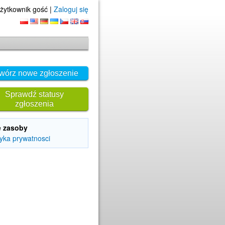
żytkownik gość |
Zaloguj się
wórz nowe zgłoszenie
Sprawdź statusy
zgłoszenia
e zasoby
tyka prywatnosci