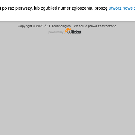
mi po raz pierwszy, lub zgubiłeś numer zgłoszenia, proszę
utwórz nowe 
Copyright © 2026 ŻET Technologies - Wszelkie prawa zastrzeżone.