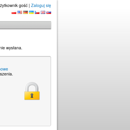
żytkownik gość |
Zaloguj się
nie wysłana.
nowe
szenia.